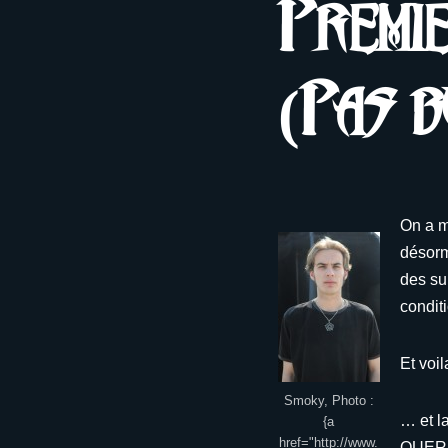
Premie
(Pas b
On a m
désorma
des su
condit
Et voi
Smoky, Photo :
… et l
{a
href="http://www.
QUERRE